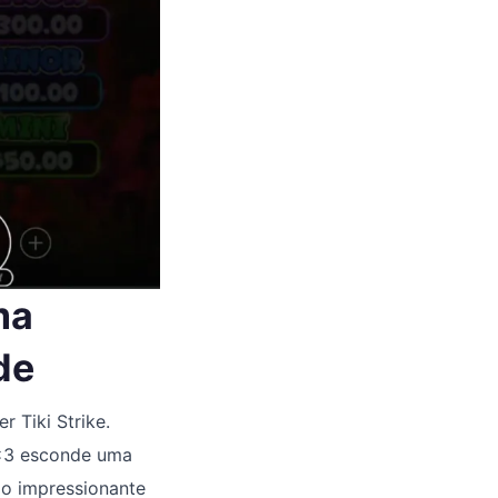
ma
de
r Tiki Strike.
3×3 esconde uma
o impressionante