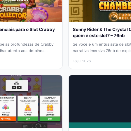
enciais para o Slot Crabby
Sonny Rider & The Crystal
quem é este slot? – 76nb
pelas profundezas de Crabby
Se você é um entusiasta de slo
lhar atento aos detalhes
narrativa imersiva 76nb de expl
em este jogo fascinante....
& The Crystal...
18 jul 2026