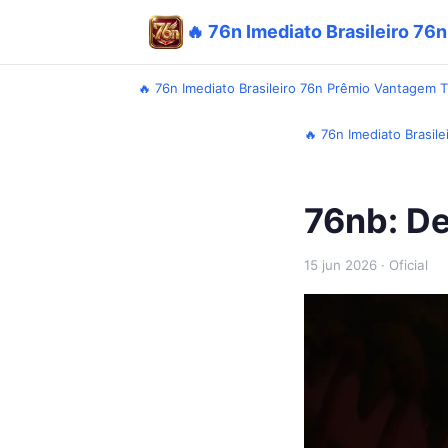
🔥 76n Imediato Brasileiro 76
🔥 76n Imediato Brasileiro 76n Prêmio Vantagem T
🔥 76n Imediato Brasil
76nb: De
15 jun 2026
· Oficial