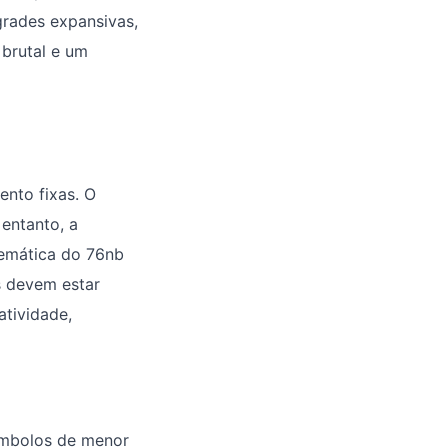
rades expansivas,
 brutal e um
ento fixas. O
 entanto, a
temática do 76nb
es devem estar
atividade,
símbolos de menor