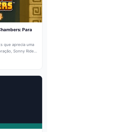
 Chambers: Para
ts que aprecia uma
oração, Sonny Rider