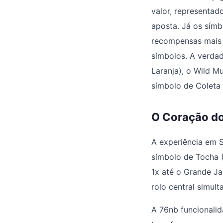
valor, representad
aposta. Já os símb
recompensas mais s
símbolos. A verdad
Laranja), o Wild M
símbolo de Coleta 
O Coração do
A experiência em S
símbolo de Tocha (
1x até o Grande Ja
rolo central simul
A 76nb funcionalid