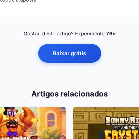
Gostou deste artigo? Experimente
76n
Baixar grátis
Artigos relacionados