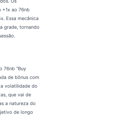
dos. Os
m +1x ao 76nb
5x. Essa mecânica
a grade, tornando
sessão.
o 76nb "Buy
odada de bônus com
a volatilidade do
tas, que vai de
as a natureza do
jetivo de longo